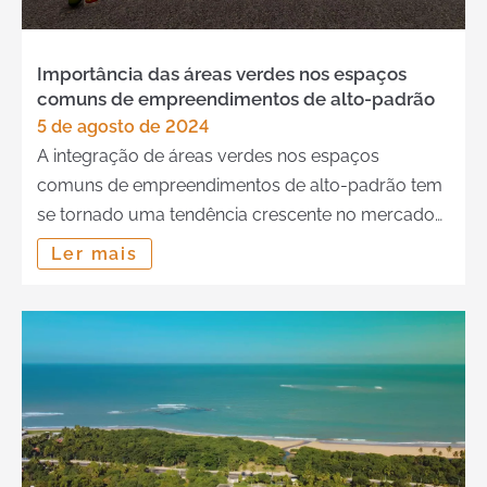
Importância das áreas verdes nos espaços
comuns de empreendimentos de alto-padrão
5 de agosto de 2024
A integração de áreas verdes nos espaços
comuns de empreendimentos de alto-padrão tem
se tornado uma tendência crescente no mercado
imobiliário. Este movimento vai além da estética,
Ler mais
trata-se de uma necessidade emergente em um
mundo cada vez mais urbanizado. Incorporar
natureza nas construções não só valoriza os
imóveis, mas também reflete uma preocupação
com a […]