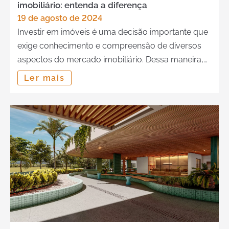
imobiliário: entenda a diferença
19 de agosto de 2024
Investir em imóveis é uma decisão importante que
exige conhecimento e compreensão de diversos
aspectos do mercado imobiliário. Dessa maneira,
entender a diferença entre preço de custo e preço
Ler mais
de venda é essencial para fazer escolhas
informadas e garantir retornos sobre o
investimento. Confira a diferença entre esses dois
modelos de investimento, bem como as […]