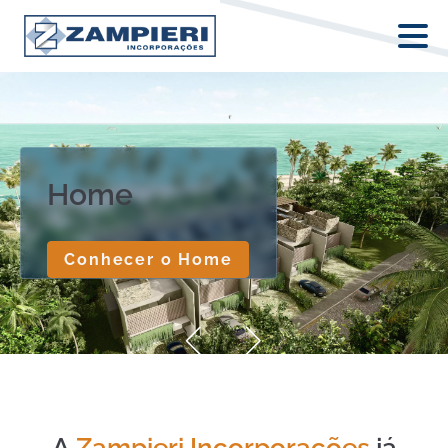
Home
Conhecer o
Home
A
Zampieri Incorporações
já