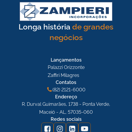
negócios
Mac
Lançamentos
Palazzi Orizzonte
Zaffiri Milagres
Contatos
(82) 2121-6000
Endereço
R. Durval Guimarães, 1738 - Ponta Verde,
Maceió - AL, 57035-060
Redes sociais
Zampieri Imóveis
Visitar site
Zampieri Condomínios